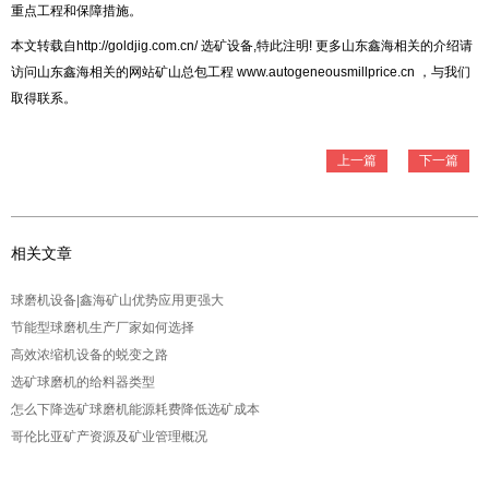
重点工程和保障措施。
本文转载自http://goldjig.com.cn/
选矿设备
,特此注明! 更多山东鑫海相关的介绍请
访问山东鑫海相关的网站
矿山总包工程
www.autogeneousmillprice.cn
，与我们
取得联系。
上一篇
下一篇
相关文章
球磨机设备|鑫海矿山优势应用更强大
节能型球磨机生产厂家如何选择
高效浓缩机设备的蜕变之路
选矿球磨机的给料器类型
怎么下降选矿球磨机能源耗费降低选矿成本
哥伦比亚矿产资源及矿业管理概况