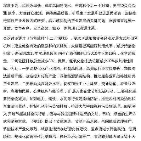
程度不高，流通效率低、成本高问题突出。当前和今后一个时期，要围绕提高流
通 效率、方便群众生活、保障商品质量、引导生产发展和促进居民消费，加快推
进流通产业发展方式转变，着力解决制约产业发展的关键问题，逐步建立起统一
开放、竞争有序、安全高效、城乡一体的现 代流通体系。
会议讨论通过《节能减排“十二五”规划》，要求形成加快转变经济发展方式的倒逼
机制，建立健全有效的激励和约束机制，大幅度提高能源利用效率，减少污染物
排放，确保到2015年实现单位国 内生产总值能耗比2010年下降16%，化学需氧
量、二氧化硫排放总量减少8%，氨氮、氮氧化物排放总量减少10%的约束性目
标。为此，一要调整优化产业结构。抑制高耗能、高排放行业过快增长，加快淘
汰落后产能，改造提升传统产业，调整能源消费结构，推动服务业和战略性新兴
产业发展。二要推动提高能效水平。切实加强工业、建筑、交通运输、农业和农
村、商用和民用、公共机构节能管理，开 展万家企业节能低碳行动。三要强化主
要污染物减排。加强电力、钢铁、水泥等行业污染物防治，推进农村污染治理和
畜禽清洁养殖，控制机动车污染物排放，推进大气中细颗粒污染物治理。四要深
入 开展节能减排全民行动，倡导与我国国情相适应的文明、节约、绿色的生产方
式和消费方式。《规划》提出了节能改造、节能产品惠民、合同能源管理推广、
节能技术产业化示范、城镇生活污水处理设 施建设、重点流域水污染防治、脱硫
脱硝、规模化畜禽养殖污染防治、循环经济示范推广、节能减排能力建设等十大