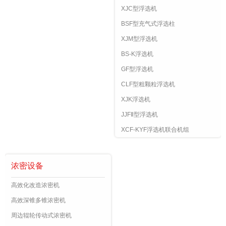
XJC型浮选机
BSF型充气式浮选柱
XJM型浮选机
BS-K浮选机
GF型浮选机
CLF型粗颗粒浮选机
XJK浮选机
JJFⅡ型浮选机
XCF-KYF浮选机联合机组
浓密设备
高效化改造浓密机
高效深锥多锥浓密机
周边辊轮传动式浓密机